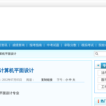
育资讯
成绩查询
报考指南
中考试题
录取分数
模拟考试
院校
计算机平面设计
专
计算机平面设计
法
012年07月05日 阅读：
复制链接
字号：
小
中
大
医
工
平面设计专业
热